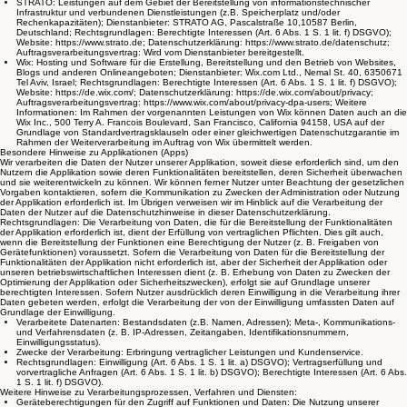
STRATO: Leistungen auf dem Gebiet der Bereitstellung von informationstechnischer
Infrastruktur und verbundenen Dienstleistungen (z.B. Speicherplatz und/oder
Rechenkapazitäten); Dienstanbieter: STRATO AG, Pascalstraße 10,10587 Berlin,
Deutschland; Rechtsgrundlagen: Berechtigte Interessen (Art. 6 Abs. 1 S. 1 lit. f) DSGVO);
Website: https://www.strato.de; Datenschutzerklärung: https://www.strato.de/datenschutz;
Auftragsverarbeitungsvertrag: Wird vom Dienstanbieter bereitgestellt.
Wix: Hosting und Software für die Erstellung, Bereitstellung und den Betrieb von Websites,
Blogs und anderen Onlineangeboten; Dienstanbieter: Wix.com Ltd., Nemal St. 40, 6350671
Tel Aviv, Israel; Rechtsgrundlagen: Berechtigte Interessen (Art. 6 Abs. 1 S. 1 lit. f) DSGVO);
Website: https://de.wix.com/; Datenschutzerklärung: https://de.wix.com/about/privacy;
Auftragsverarbeitungsvertrag: https://www.wix.com/about/privacy-dpa-users; Weitere
Informationen: Im Rahmen der vorgenannten Leistungen von Wix können Daten auch an die
Wix Inc., 500 Terry A. Francois Boulevard, San Francisco, California 94158, USA auf der
Grundlage von Standardvertragsklauseln oder einer gleichwertigen Datenschutzgarantie im
Rahmen der Weiterverarbeitung im Auftrag von Wix übermittelt werden.
Besondere Hinweise zu Applikationen (Apps)
Wir verarbeiten die Daten der Nutzer unserer Applikation, soweit diese erforderlich sind, um den
Nutzern die Applikation sowie deren Funktionalitäten bereitstellen, deren Sicherheit überwachen
und sie weiterentwickeln zu können. Wir können ferner Nutzer unter Beachtung der gesetzlichen
Vorgaben kontaktieren, sofern die Kommunikation zu Zwecken der Administration oder Nutzung
der Applikation erforderlich ist. Im Übrigen verweisen wir im Hinblick auf die Verarbeitung der
Daten der Nutzer auf die Datenschutzhinweise in dieser Datenschutzerklärung.
Rechtsgrundlagen: Die Verarbeitung von Daten, die für die Bereitstellung der Funktionalitäten
der Applikation erforderlich ist, dient der Erfüllung von vertraglichen Pflichten. Dies gilt auch,
wenn die Bereitstellung der Funktionen eine Berechtigung der Nutzer (z. B. Freigaben von
Gerätefunktionen) voraussetzt. Sofern die Verarbeitung von Daten für die Bereitstellung der
Funktionalitäten der Applikation nicht erforderlich ist, aber der Sicherheit der Applikation oder
unseren betriebswirtschaftlichen Interessen dient (z. B. Erhebung von Daten zu Zwecken der
Optimierung der Applikation oder Sicherheitszwecken), erfolgt sie auf Grundlage unserer
berechtigten Interessen. Sofern Nutzer ausdrücklich deren Einwilligung in die Verarbeitung ihrer
Daten gebeten werden, erfolgt die Verarbeitung der von der Einwilligung umfassten Daten auf
Grundlage der Einwilligung.
Verarbeitete Datenarten: Bestandsdaten (z.B. Namen, Adressen); Meta-, Kommunikations-
und Verfahrensdaten (z. B. IP-Adressen, Zeitangaben, Identifikationsnummern,
Einwilligungsstatus).
Zwecke der Verarbeitung: Erbringung vertraglicher Leistungen und Kundenservice.
Rechtsgrundlagen: Einwilligung (Art. 6 Abs. 1 S. 1 lit. a) DSGVO); Vertragserfüllung und
vorvertragliche Anfragen (Art. 6 Abs. 1 S. 1 lit. b) DSGVO); Berechtigte Interessen (Art. 6 Abs.
1 S. 1 lit. f) DSGVO).
Weitere Hinweise zu Verarbeitungsprozessen, Verfahren und Diensten:
Geräteberechtigungen für den Zugriff auf Funktionen und Daten: Die Nutzung unserer