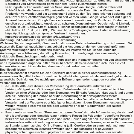
protokolliert und verwendet, um aggregierte Nutzungsstatistiken zu generieren, mit denen die
Beliebtheit von Schriftfamilien gemessen wird. Diese zusammengefassten
Nutzungsstatistiken werden auf der Seite „Analysen“ von Google Fonts veröffentlicht.
Schließlich wird die Verweis-URL protokolliert, sodass die Daten für die Wartung der
Produktion verwendet und ein aggregierter Bericht zu den Top-Integrationen basierend auf
der Anzahl der Schriftartenanfragen generiert werden kann. Google verwendet laut eigener
Auskunft keine der von Google Fonts erfassten Informationen, um Profile von Endnutzern zu
erstellen oder zielgerichtete Anzeigen zu schalten; Dienstanbieter: Google Ireland Limited,
Gordon House, Barrow Street, Dublin 4, Irland; Rechtsgrundlagen: Berechtigte Interessen
(Art. 6 Abs. 1 S. 1 lit. f) DSGVO); Website: https://fonts.google.com/; Datenschutzerklärung:
https://policies.google.com/privacy; Weitere Informationen:
https://developers.google.com/fonts/faq/privacy?hl=de.
Änderung und Aktualisierung der Datenschutzerklärung
Wir bitten Sie, sich regelmäßig über den Inhalt unserer Datenschutzerklärung zu informieren. Wir
passen die Datenschutzerklärung an, sobald die Änderungen der von uns durchgeführten
Datenverarbeitungen dies erforderlich machen. Wir informieren Sie, sobald durch die
Änderungen eine Mitwirkungshandlung Ihrerseits (z.B. Einwilligung) oder eine sonstige
individuelle Benachrichtigung erforderlich wird.
Sofern wir in dieser Datenschutzerklärung Adressen und Kontaktinformationen von Unternehmen
und Organisationen angeben, bitten wir zu beachten, dass die Adressen sich über die Zeit
ändern können und bitten die Angaben vor Kontaktaufnahme zu prüfen.
Begriffsdefinitionen
In diesem Abschnitt erhalten Sie eine Übersicht über die in dieser Datenschutzerklärung
verwendeten Begrifflichkeiten. Soweit die Begrifflichkeiten gesetzlich definiert sind, gelten deren
gesetzliche Definitionen. Die nachfolgenden Erläuterungen sollen dagegen vor allem dem
Verständnis dienen.
A/B-Tests: A/B-Tests dienen der Verbesserung der Benutzerfreundlichkeit und
Leistungsfähigkeit von Onlineangeboten. Dabei werden Nutzern z.B. unterschiedliche
Versionen einer Webseite oder ihrer Elemente, wie Eingabeformulare, dargestellt, auf denen
sich die Platzierung der Inhalte oder die Beschriftungen der Navigationselemente
unterscheiden können. Anschließend kann anhand des Verhaltens der Nutzer, z.B. längeres
Verweilen auf der Webseite oder häufigerer Interaktion mit den Elementen, festgestellt
werden, welche dieser Webseiten oder Elemente eher den Bedürfnissen der Nutzer
entsprechen.
Personenbezogene Daten: "Personenbezogene Daten“ sind alle Informationen, die sich auf
eine identifizierte oder identifizierbare natürliche Person (im Folgenden "betroffene Person“)
beziehen; als identifizierbar wird eine natürliche Person angesehen, die direkt oder indirekt,
insbesondere mittels Zuordnung zu einer Kennung wie einem Namen, zu einer Kennnummer,
zu Standortdaten, zu einer Online-Kennung (z.B. Cookie) oder zu einem oder mehreren
besonderen Merkmalen identifiziert werden kann, die Ausdruck der physischen,
physiologischen, genetischen, psychischen, wirtschaftlichen, kulturellen oder sozialen