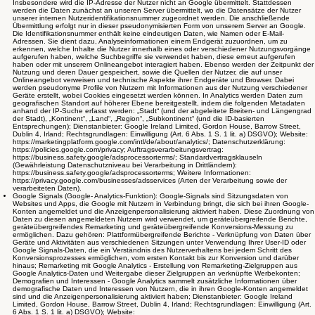
Insbesondere wird die IP-Adresse der Nutzer nicht an Google übermittelt. Stattdessen
werden die Daten zunächst an unseren Server übermittelt, wo die Datensätze der Nutzer
unserer internen Nutzeridentifikationsnummer zugeordnet werden. Die anschließende
Übermittlung erfolgt nur in dieser pseudonymisierten Form von unserem Server an Google.
Die Identifikationsnummer enthält keine eindeutigen Daten, wie Namen oder E-Mail-
Adressen. Sie dient dazu, Analyseinformationen einem Endgerät zuzuordnen, um zu
erkennen, welche Inhalte die Nutzer innerhalb eines oder verschiedener Nutzungsvorgänge
aufgerufen haben, welche Suchbegriffe sie verwendet haben, diese erneut aufgerufen
haben oder mit unserem Onlineangebot interagiert haben. Ebenso werden der Zeitpunkt der
Nutzung und deren Dauer gespeichert, sowie die Quellen der Nutzer, die auf unser
Onlineangebot verweisen und technische Aspekte ihrer Endgeräte und Browser. Dabei
werden pseudonyme Profile von Nutzern mit Informationen aus der Nutzung verschiedener
Geräte erstellt, wobei Cookies eingesetzt werden können. In Analytics werden Daten zum
geografischen Standort auf höherer Ebene bereitgestellt, indem die folgenden Metadaten
anhand der IP-Suche erfasst werden: „Stadt“ (und der abgeleitete Breiten- und Längengrad
der Stadt), „Kontinent“, „Land“, „Region“, „Subkontinent“ (und die ID-basierten
Entsprechungen); Dienstanbieter: Google Ireland Limited, Gordon House, Barrow Street,
Dublin 4, Irland; Rechtsgrundlagen: Einwilligung (Art. 6 Abs. 1 S. 1 lit. a) DSGVO); Website:
https://marketingplatform.google.com/intl/de/about/analytics/; Datenschutzerklärung:
https://policies.google.com/privacy; Auftragsverarbeitungsvertrag:
https://business.safety.google/adsprocessorterms/; Standardvertragsklauseln
(Gewährleistung Datenschutzniveau bei Verarbeitung in Drittländern):
https://business.safety.google/adsprocessorterms; Weitere Informationen:
https://privacy.google.com/businesses/adsservices (Arten der Verarbeitung sowie der
verarbeiteten Daten).
Google Signals (Google- Analytics-Funktion): Google-Signals sind Sitzungsdaten von
Websites und Apps, die Google mit Nutzern in Verbindung bringt, die sich bei ihren Google-
Konten angemeldet und die Anzeigenpersonalisierung aktiviert haben. Diese Zuordnung von
Daten zu diesen angemeldeten Nutzern wird verwendet, um geräteübergreifende Berichte,
geräteübergreifendes Remarketing und geräteübergreifende Konversions-Messung zu
ermöglichen. Dazu gehören: Plattformübergreifende Berichte - Verknüpfung von Daten über
Geräte und Aktivitäten aus verschiedenen Sitzungen unter Verwendung Ihrer User-ID oder
Google Signals-Daten, die ein Verständnis des Nutzerverhaltens bei jedem Schritt des
Konversionsprozesses ermöglichen, vom ersten Kontakt bis zur Konversion und darüber
hinaus; Remarketing mit Google Analytics - Erstellung von Remarketing-Zielgruppen aus
Google Analytics-Daten und Weitergabe dieser Zielgruppen an verknüpfte Werbekonten;
Demografien und Interessen - Google Analytics sammelt zusätzliche Informationen über
demografische Daten und Interessen von Nutzern, die in ihren Google-Konten angemeldet
sind und die Anzeigenpersonalisierung aktiviert haben; Dienstanbieter: Google Ireland
Limited, Gordon House, Barrow Street, Dublin 4, Irland; Rechtsgrundlagen: Einwilligung (Art.
6 Abs. 1 S. 1 lit. a) DSGVO); Website: