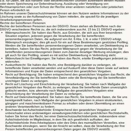
z.B. für Daten, die aus handels- oder steuerrechtlichen Gründen aufbewahrt werden müssen
oder deren Speicherung zur Geltendmachung, Ausübung oder Verteidigung von
Rechtsansprüchen oder zum Schutz der Rechte einer anderen natürlichen oder juristischen
Person erforderlich ist.
Im Rahmen unserer Datenschutzhinweise können wir den Nutzern weitere Informationen zu der
Löschung sowie zu der Aufbewahrung von Daten mitteilen, die speziell für die jeweiligen
Verarbeitungsprozesses gelten.
Rechte der betroffenen Personen
Rechte der betroffenen Personen aus der DSGVO: Ihnen stehen als Betroffene nach der
DSGVO verschiedene Rechte zu, die sich insbesondere aus Art. 15 bis 21 DSGVO ergeben:
Widerspruchsrecht: Sie haben das Recht, aus Gründen, die sich aus Ihrer besonderen
Situation ergeben, jederzeit gegen die Verarbeitung der Sie betreffenden
personenbezogenen Daten, die aufgrund von Art. 6 Abs. 1 lit. e oder f DSGVO erfolgt,
Widerspruch einzulegen; dies gilt auch für ein auf diese Bestimmungen gestütztes Profiling.
Werden die Sie betreffenden personenbezogenen Daten verarbeitet, um Direktwerbung zu
betreiben, haben Sie das Recht, jederzeit Widerspruch gegen die Verarbeitung der Sie
betreffenden personenbezogenen Daten zum Zwecke derartiger Werbung einzulegen; dies
gilt auch für das Profiling, soweit es mit solcher Direktwerbung in Verbindung steht.
Widerrufsrecht bei Einwilligungen: Sie haben das Recht, erteilte Einwilligungen jederzeit zu
widerrufen.
Auskunftsrecht: Sie haben das Recht, eine Bestätigung darüber zu verlangen, ob
betreffende Daten verarbeitet werden und auf Auskunft über diese Daten sowie auf weitere
Informationen und Kopie der Daten entsprechend den gesetzlichen Vorgaben.
Recht auf Berichtigung: Sie haben entsprechend den gesetzlichen Vorgaben das Recht, die
Vervollständigung der Sie betreffenden Daten oder die Berichtigung der Sie betreffenden
unrichtigen Daten zu verlangen.
Recht auf Löschung und Einschränkung der Verarbeitung: Sie haben nach Maßgabe der
gesetzlichen Vorgaben das Recht, zu verlangen, dass Sie betreffende Daten unverzüglich
gelöscht werden, bzw. alternativ nach Maßgabe der gesetzlichen Vorgaben eine
Einschränkung der Verarbeitung der Daten zu verlangen.
Recht auf Datenübertragbarkeit: Sie haben das Recht, Sie betreffende Daten, die Sie uns
bereitgestellt haben, nach Maßgabe der gesetzlichen Vorgaben in einem strukturierten,
gängigen und maschinenlesbaren Format zu erhalten oder deren Übermittlung an einen
anderen Verantwortlichen zu fordern.
Beschwerde bei Aufsichtsbehörde: Entsprechend den gesetzlichen Vorgaben und
unbeschadet eines anderweitigen verwaltungsrechtlichen oder gerichtlichen Rechtsbehelfs,
haben Sie ferner das Recht, bei einer Datenschutzaufsichtsbehörde, insbesondere einer
Aufsichtsbehörde im Mitgliedstaat, in dem Sie sich gewöhnlich aufhalten, der
Aufsichtsbehörde Ihres Arbeitsplatzes oder des Ortes des mutmaßlichen Verstoßes, eine
Beschwerde einzulegen, wenn Sie der Ansicht sei sollten, dass die Verarbeitung der Ihre
Person betreffenden personenbezogenen Daten gegen die DSGVO verstößt.