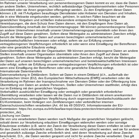
Im Rahmen unserer Verarbeitung von personenbezogenen Daten kommt es vor, dass die Daten
an andere Stellen, Unternehmen, rechtlich selbstständige Organisationseinheiten oder Personen
übermittelt oder sie ihnen gegenüber offengelegt werden. Zu den Empfängern dieser Daten
können z.B. mit IT-Aufgaben beauftragte Dienstleister oder Anbieter von Diensten und Inhalten,
die in eine Webseite eingebunden werden, gehören. In solchen Fällen beachten wir die
gesetzlichen Vorgaben und schließen insbesondere entsprechende Verträge bzw.
Vereinbarungen, die dem Schutz Ihrer Daten dienen, mit den Empfängern Ihrer Daten ab.
Datenübermittlung innerhalb der Unternehmensgruppe: Wir können personenbezogene Daten
an andere Unternehmen innerhalb unserer Unternehmensgruppe übermitteln oder ihnen den
Zugriff auf diese Daten gewähren. Sofern diese Weitergabe zu administrativen Zwecken erfolgt,
beruht die Weitergabe der Daten auf unseren berechtigten unternehmerischen und
betriebswirtschaftlichen Interessen oder erfolgt, sofern sie zur Erfüllung unserer
vertragsbezogenen Verpflichtungen erforderlich ist oder wenn eine Einwilligung der Betroffenen
oder eine gesetzliche Erlaubnis vorliegt.
Datenübermittlung innerhalb der Organisation: Wir können personenbezogene Daten an andere
Stellen innerhalb unserer Organisation übermitteln oder ihnen den Zugriff auf diese Daten
gewähren. Sofern diese Weitergabe zu administrativen Zwecken erfolgt, beruht die Weitergabe
der Daten auf unseren berechtigten unternehmerischen und betriebswirtschaftlichen Interessen
oder erfolgt, sofern sie Erfüllung unserer vertragsbezogenen Verpflichtungen erforderlich ist oder
wenn eine Einwilligung der Betroffenen oder eine gesetzliche Erlaubnis vorliegt.
Internationale Datentransfers
Datenverarbeitung in Drittländern: Sofern wir Daten in einem Drittland (d.h., außerhalb der
Europäischen Union (EU), des Europäischen Wirtschaftsraums (EWR)) verarbeiten oder die
Verarbeitung im Rahmen der Inanspruchnahme von Diensten Dritter oder der Offenlegung bzw.
Übermittlung von Daten an andere Personen, Stellen oder Unternehmen stattfindet, erfolgt dies
nur im Einklang mit den gesetzlichen Vorgaben.
Vorbehaltlich ausdrücklicher Einwilligung oder vertraglich oder gesetzlich erforderlicher
Übermittlung verarbeiten oder lassen wir die Daten nur in Drittländern mit einem anerkannten
Datenschutzniveau, vertraglichen Verpflichtung durch sogenannte Standardschutzklauseln der
EU-Kommission, beim Vorliegen von Zertifizierungen oder verbindlicher internen
Datenschutzvorschriften verarbeiten (Art. 44 bis 49 DSGVO, Informationsseite der EU-
Kommission: https://ec.europa.eu/info/law/law-topic/data-protection/international-dimension-data-
protection_de).
Löschung von Daten
Die von uns verarbeiteten Daten werden nach Maßgabe der gesetzlichen Vorgaben gelöscht,
sobald deren zur Verarbeitung erlaubten Einwilligungen widerrufen werden oder sonstige
Erlaubnisse entfallen (z.B. wenn der Zweck der Verarbeitung dieser Daten entfallen ist oder sie
für den Zweck nicht erforderlich sind). Sofern die Daten nicht gelöscht werden, weil sie für andere
und gesetzlich zulässige Zwecke erforderlich sind, wird deren Verarbeitung auf diese Zwecke
beschränkt. D.h., die Daten werden gesperrt und nicht für andere Zwecke verarbeitet. Das gilt