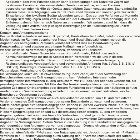
Applikation oder ihrer Funktionalitäten kann Berechtigungen der Nutzer für Zugriff auf
bestimmten Funktionen der verwendeten Geräte oder auf die, auf den Geräten
gespeicherten oder mit Hilfe der Geräte zugänglichen Daten voraussetzen. Standardmäßig
müssen diese Berechtigungen von den Nutzern erteilt werden und können jederzeit in den
Einstellungen der jeweiligen Geräte widerrufen werden. Das genaue Verfahren zur Kontrolle
der App-Berechtigungen kann vom Gerät und der Software der Nutzern abhängig sein. Bei
Erläuterungsbedarf können sich Nutzer an uns wenden. Wir weisen darauf hin, dass die
Versagung oder Widerruf der jeweiligen Berechtigungen die Funktionsfähigkeit unsere
Applikation beeinflussen kann.
Kontakt- und Anfragenverwaltung
Bei der Kontaktaufnahme mit uns (z.B. per Post, Kontaktformular, E-Mail, Telefon oder via soziale
Medien) sowie im Rahmen bestehender Nutzer- und Geschäftsbeziehungen werden die
Angaben der anfragenden Personen verarbeitet soweit dies zur Beantwortung der
Kontaktanfragen und etwaiger angefragter Maßnahmen erforderlich ist.
Weitere Hinweise zu Verarbeitungsprozessen, Verfahren und Diensten:
Kontaktformular: Wenn Nutzer über unser Kontaktformular, E-Mail oder andere
Kommunikationswege mit uns in Kontakt treten, verarbeiten wir die uns in diesem
Zusammenhang mitgeteilten Daten zur Bearbeitung des mitgeteilten Anliegens;
Rechtsgrundlagen: Vertragserfüllung und vorvertragliche Anfragen (Art. 6 Abs. 1 S. 1 lit. b)
DSGVO), Berechtigte Interessen (Art. 6 Abs. 1 S. 1 lit. f) DSGVO).
Webanalyse, Monitoring und Optimierung
Die Webanalyse (auch als "Reichweitenmessung" bezeichnet) dient der Auswertung der
Besucherströme unseres Onlineangebotes und kann Verhalten, Interessen oder
demographische Informationen zu den Besuchern, wie z.B. das Alter oder das Geschlecht, als
pseudonyme Werte umfassen. Mit Hilfe der Reichweitenanalyse können wir z.B. erkennen, zu
welcher Zeit unser Onlineangebot oder dessen Funktionen oder Inhalte am häufigsten genutzt
werden oder zur Wiederverwendung einladen. Ebenso können wir nachvollziehen, welche
Bereiche der Optimierung bedürfen.
Neben der Webanalyse können wir auch Testverfahren einsetzen, um z.B. unterschiedliche
Versionen unseres Onlineangebotes oder seiner Bestandteile zu testen und optimieren.
Sofern nachfolgend nicht anders angegeben, können zu diesen Zwecken Profile, d.h. zu einem
Nutzungsvorgang zusammengefasste Daten angelegt und Informationen in einem Browser, bzw.
in einem Endgerät gespeichert und aus diesem ausgelesen werden. Zu den erhobenen
Angaben gehören insbesondere besuchte Webseiten und dort genutzte Elemente sowie
technische Angaben, wie der verwendete Browser, das verwendete Computersystem sowie
Angaben zu Nutzungszeiten. Sofern Nutzer in die Erhebung ihrer Standortdaten uns gegenüber
oder gegenüber den Anbietern der von uns eingesetzten Dienste einverstanden erklärt haben,
können auch Standortdaten verarbeitet werden.
Es werden ebenfalls die IP-Adressen der Nutzer gespeichert. Jedoch nutzen wir ein IP-Masking-
Verfahren (d.h., Pseudonymisierung durch Kürzung der IP-Adresse) zum Schutz der Nutzer.
Generell werden die im Rahmen von Webanalyse, A/B-Testings und Optimierung keine Klardaten