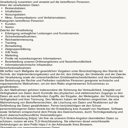
Verarbeitung zusammen und verweist auf die betroffenen Personen.
Arten der verarbeiteten Daten
Bestandsdaten.
Inhaltsdaten.
Nutzungsdaten.
Meta-, Kommunikations- und Verfahrensdaten.
Kategorien betroffener Personen
Kunden.
Nutzer.
Zwecke der Verarbeitung
Erbringung vertraglicher Leistungen und Kundenservice.
Sicherheitsmaßnahmen.
Reichweitenmessung.
Tracking.
Remarketing.
Zielgruppenbildung.
A/B-Tests.
Marketing.
Profile mit nutzerbezogenen Informationen.
Bereitstellung unseres Onlineangebotes und Nutzerfreundlichkeit.
Informationstechnische Infrastruktur.
Sicherheitsmaßnahmen
Wir treffen nach Maßgabe der gesetzlichen Vorgaben unter Berücksichtigung des Stands der
Technik, der Implementierungskosten und der Art, des Umfangs, der Umstände und der Zwecke
der Verarbeitung sowie der unterschiedlichen Eintrittswahrscheinlichkeiten und des Ausmaßes
der Bedrohung der Rechte und Freiheiten natürlicher Personen geeignete technische und
organisatorische Maßnahmen, um ein dem Risiko angemessenes Schutzniveau zu
gewährleisten.
Zu den Maßnahmen gehören insbesondere die Sicherung der Vertraulichkeit, Integrität und
Verfügbarkeit von Daten durch Kontrolle des physischen und elektronischen Zugangs zu den
Daten als auch des sie betreffenden Zugriffs, der Eingabe, der Weitergabe, der Sicherung der
Verfügbarkeit und ihrer Trennung. Des Weiteren haben wir Verfahren eingerichtet, die eine
Wahrnehmung von Betroffenenrechten, die Löschung von Daten und Reaktionen auf die
Gefährdung der Daten gewährleisten. Ferner berücksichtigen wir den Schutz
personenbezogener Daten bereits bei der Entwicklung bzw. Auswahl von Hardware, Software
sowie Verfahren entsprechend dem Prinzip des Datenschutzes, durch Technikgestaltung und
durch datenschutzfreundliche Voreinstellungen.
TLS-Verschlüsselung (https): Um Ihre via unserem Online-Angebot übermittelten Daten zu
schützen, nutzen wir eine TLS-Verschlüsselung. Sie erkennen derart verschlüsselte
Verbindungen an dem Präfix https:// in der Adresszeile Ihres Browsers.
Übermittlung von personenbezogenen Daten