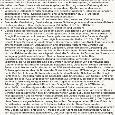
anderem technische Informationen zum Browser und zum Betriebssystem, zu verweisenden
Webseiten, zur Besuchszeit sowie weitere Angaben zur Nutzung unseres Onlineangebotes
enthalten als auch mit solchen Informationen aus anderen Quellen verbunden werden.
Verarbeitete Datenarten: Nutzungsdaten (z.B. besuchte Webseiten, Interesse an Inhalten,
Zugriffszeiten); Meta-, Kommunikations- und Verfahrensdaten (z. B. IP-Adressen,
Zeitangaben, Identifikationsnummern, Einwilligungsstatus).
Betroffene Personen: Nutzer (z.B. Webseitenbesucher, Nutzer von Onlinediensten).
Zwecke der Verarbeitung: Bereitstellung unseres Onlineangebotes und Nutzerfreundlichkeit.
Rechtsgrundlagen: Berechtigte Interessen (Art. 6 Abs. 1 S. 1 lit. f) DSGVO).
Weitere Hinweise zu Verarbeitungsprozessen, Verfahren und Diensten:
Google Fonts (Bereitstellung auf eigenem Server): Bereitstellung von Schriftarten-Dateien
zwecks einer nutzerfreundlichen Darstellung unseres Onlineangebotes; Dienstanbieter: Die
Google Fonts werden auf unserem Server gehostet, es werden keine Daten an Google
übermittelt; Rechtsgrundlagen: Berechtigte Interessen (Art. 6 Abs. 1 S. 1 lit. f) DSGVO).
Google Fonts (Bezug vom Google Server): Bezug von Schriften (und Symbolen) zum Zwecke
einer technisch sicheren, wartungsfreien und effizienten Nutzung von Schriften und
Symbolen im Hinblick auf Aktualität und Ladezeiten, deren einheitliche Darstellung und
Berücksichtigung möglicher lizenzrechtlicher Beschränkungen. Dem Anbieter der Schriftarten
wird die IP-Adresse des Nutzers mitgeteilt, damit die Schriftarten im Browser des Nutzers zur
Verfügung gestellt werden können. Darüber hinaus werden technische Daten
(Spracheinstellungen, Bildschirmauflösung, Betriebssystem, verwendete Hardware)
übermittelt, die für die Bereitstellung der Schriften in Abhängigkeit von den verwendeten
Geräten und der technischen Umgebung notwendig sind. Diese Daten können auf einem
Server des Anbieters der Schriftarten in den USA verarbeitet werden - Beim Besuch unseres
Onlineangebotes senden die Browser der Nutzer ihre Browser HTTP-Anfragen an die Google
Fonts Web API (d.h. eine Softwareschnittstelle für den Abruf der Schriftarten). Die Google
Fonts Web API stellt den Nutzern die Cascading Style Sheets (CSS) von Google Fonts und
danach die in der CCS angegebenen Schriftarten zur Verfügung. Zu diesen HTTP-Anfragen
gehören (1) die vom jeweiligen Nutzer für den Zugriff auf das Internet verwendete IP-
Adresse, (2) die angeforderte URL auf dem Google-Server und (3) die HTTP-Header,
einschließlich des User-Agents, der die Browser- und Betriebssystemversionen der
Websitebesucher beschreibt, sowie die Verweis-URL (d.h. die Webseite, auf der die Google-
Schriftart angezeigt werden soll). IP-Adressen werden weder auf Google-Servern protokolliert
noch gespeichert und sie werden nicht analysiert. Die Google Fonts Web API protokolliert
Details der HTTP-Anfragen (angeforderte URL, User-Agent und Verweis-URL). Der Zugriff auf
diese Daten ist eingeschränkt und streng kontrolliert. Die angeforderte URL identifiziert die
Schriftfamilien, für die der Nutzer Schriftarten laden möchte. Diese Daten werden
protokolliert, damit Google bestimmen kann, wie oft eine bestimmte Schriftfamilie angefordert
wird. Bei der Google Fonts Web API muss der User-Agent die Schriftart anpassen, die für
den jeweiligen Browsertyp generiert wird. Der User-Agent wird in erster Linie zum Debugging