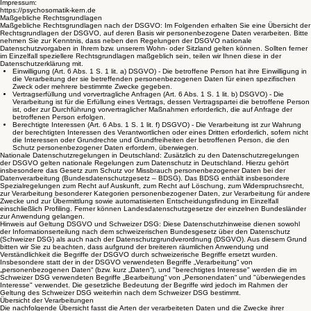
Impressum:
https://psychosomatik-kern.de
Maßgebliche Rechtsgrundlagen
Maßgebliche Rechtsgrundlagen nach der DSGVO: Im Folgenden erhalten Sie eine Übersicht der
Rechtsgrundlagen der DSGVO, auf deren Basis wir personenbezogene Daten verarbeiten. Bitte
nehmen Sie zur Kenntnis, dass neben den Regelungen der DSGVO nationale
Datenschutzvorgaben in Ihrem bzw. unserem Wohn- oder Sitzland gelten können. Sollten ferner
im Einzelfall speziellere Rechtsgrundlagen maßgeblich sein, teilen wir Ihnen diese in der
Datenschutzerklärung mit.
Einwilligung (Art. 6 Abs. 1 S. 1 lit. a) DSGVO) - Die betroffene Person hat ihre Einwilligung in
die Verarbeitung der sie betreffenden personenbezogenen Daten für einen spezifischen
Zweck oder mehrere bestimmte Zwecke gegeben.
Vertragserfüllung und vorvertragliche Anfragen (Art. 6 Abs. 1 S. 1 lit. b) DSGVO) - Die
Verarbeitung ist für die Erfüllung eines Vertrags, dessen Vertragspartei die betroffene Person
ist, oder zur Durchführung vorvertraglicher Maßnahmen erforderlich, die auf Anfrage der
betroffenen Person erfolgen.
Berechtigte Interessen (Art. 6 Abs. 1 S. 1 lit. f) DSGVO) - Die Verarbeitung ist zur Wahrung
der berechtigten Interessen des Verantwortlichen oder eines Dritten erforderlich, sofern nicht
die Interessen oder Grundrechte und Grundfreiheiten der betroffenen Person, die den
Schutz personenbezogener Daten erfordern, überwiegen.
Nationale Datenschutzregelungen in Deutschland: Zusätzlich zu den Datenschutzregelungen
der DSGVO gelten nationale Regelungen zum Datenschutz in Deutschland. Hierzu gehört
insbesondere das Gesetz zum Schutz vor Missbrauch personenbezogener Daten bei der
Datenverarbeitung (Bundesdatenschutzgesetz – BDSG). Das BDSG enthält insbesondere
Spezialregelungen zum Recht auf Auskunft, zum Recht auf Löschung, zum Widerspruchsrecht,
zur Verarbeitung besonderer Kategorien personenbezogener Daten, zur Verarbeitung für andere
Zwecke und zur Übermittlung sowie automatisierten Entscheidungsfindung im Einzelfall
einschließlich Profiling. Ferner können Landesdatenschutzgesetze der einzelnen Bundesländer
zur Anwendung gelangen.
Hinweis auf Geltung DSGVO und Schweizer DSG: Diese Datenschutzhinweise dienen sowohl
der Informationserteilung nach dem schweizerischen Bundesgesetz über den Datenschutz
(Schweizer DSG) als auch nach der Datenschutzgrundverordnung (DSGVO). Aus diesem Grund
bitten wir Sie zu beachten, dass aufgrund der breiteren räumlichen Anwendung und
Verständlichkeit die Begriffe der DSGVO durch schweizerische Begriffe ersetzt wurden.
Insbesondere statt der in der DSGVO verwendeten Begriffe „Verarbeitung“ von
„personenbezogenen Daten“ (bzw. kurz „Daten“), und "berechtigtes Interesse" werden die im
Schweizer DSG verwendeten Begriffe „Bearbeitung“ von „Personendaten“ und "überwiegendes
Interesse" verwendet. Die gesetzliche Bedeutung der Begriffe wird jedoch im Rahmen der
Geltung des Schweizer DSG weiterhin nach dem Schweizer DSG bestimmt.
Übersicht der Verarbeitungen
Die nachfolgende Übersicht fasst die Arten der verarbeiteten Daten und die Zwecke ihrer