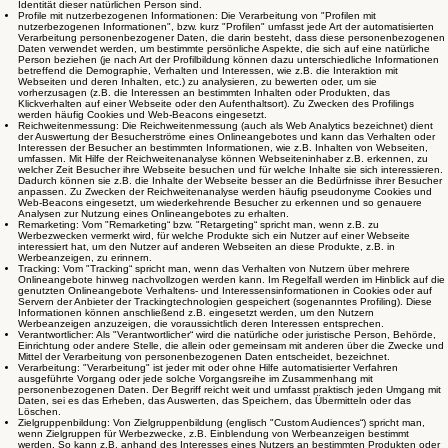
Identität dieser natürlichen Person sind.
Profile mit nutzerbezogenen Informationen: Die Verarbeitung von "Profilen mit
nutzerbezogenen Informationen", bzw. kurz "Profilen" umfasst jede Art der automatisierten
Verarbeitung personenbezogener Daten, die darin besteht, dass diese personenbezogenen
Daten verwendet werden, um bestimmte persönliche Aspekte, die sich auf eine natürliche
Person beziehen (je nach Art der Profilbildung können dazu unterschiedliche Informationen
betreffend die Demographie, Verhalten und Interessen, wie z.B. die Interaktion mit
Webseiten und deren Inhalten, etc.) zu analysieren, zu bewerten oder, um sie
vorherzusagen (z.B. die Interessen an bestimmten Inhalten oder Produkten, das
Klickverhalten auf einer Webseite oder den Aufenthaltsort). Zu Zwecken des Profilings
werden häufig Cookies und Web-Beacons eingesetzt.
Reichweitenmessung: Die Reichweitenmessung (auch als Web Analytics bezeichnet) dient
der Auswertung der Besucherströme eines Onlineangebotes und kann das Verhalten oder
Interessen der Besucher an bestimmten Informationen, wie z.B. Inhalten von Webseiten,
umfassen. Mit Hilfe der Reichweitenanalyse können Webseiteninhaber z.B. erkennen, zu
welcher Zeit Besucher ihre Webseite besuchen und für welche Inhalte sie sich interessieren.
Dadurch können sie z.B. die Inhalte der Webseite besser an die Bedürfnisse ihrer Besucher
anpassen. Zu Zwecken der Reichweitenanalyse werden häufig pseudonyme Cookies und
Web-Beacons eingesetzt, um wiederkehrende Besucher zu erkennen und so genauere
Analysen zur Nutzung eines Onlineangebotes zu erhalten.
Remarketing: Vom "Remarketing“ bzw. "Retargeting“ spricht man, wenn z.B. zu
Werbezwecken vermerkt wird, für welche Produkte sich ein Nutzer auf einer Webseite
interessiert hat, um den Nutzer auf anderen Webseiten an diese Produkte, z.B. in
Werbeanzeigen, zu erinnern.
Tracking: Vom "Tracking“ spricht man, wenn das Verhalten von Nutzern über mehrere
Onlineangebote hinweg nachvollzogen werden kann. Im Regelfall werden im Hinblick auf die
genutzten Onlineangebote Verhaltens- und Interessensinformationen in Cookies oder auf
Servern der Anbieter der Trackingtechnologien gespeichert (sogenanntes Profiling). Diese
Informationen können anschließend z.B. eingesetzt werden, um den Nutzern
Werbeanzeigen anzuzeigen, die voraussichtlich deren Interessen entsprechen.
Verantwortlicher: Als "Verantwortlicher“ wird die natürliche oder juristische Person, Behörde,
Einrichtung oder andere Stelle, die allein oder gemeinsam mit anderen über die Zwecke und
Mittel der Verarbeitung von personenbezogenen Daten entscheidet, bezeichnet.
Verarbeitung: "Verarbeitung" ist jeder mit oder ohne Hilfe automatisierter Verfahren
ausgeführte Vorgang oder jede solche Vorgangsreihe im Zusammenhang mit
personenbezogenen Daten. Der Begriff reicht weit und umfasst praktisch jeden Umgang mit
Daten, sei es das Erheben, das Auswerten, das Speichern, das Übermitteln oder das
Löschen.
Zielgruppenbildung: Von Zielgruppenbildung (englisch "Custom Audiences“) spricht man,
wenn Zielgruppen für Werbezwecke, z.B. Einblendung von Werbeanzeigen bestimmt
werden. So kann z.B. anhand des Interesses eines Nutzers an bestimmten Produkten oder