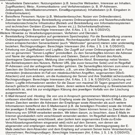
Verarbeitete Datenarten: Nutzungsdaten (z.B. besuchte Webseiten, Interesse an Inhalten,
Zugriffszeiten); Meta-, Kommunikations- und Verfahrensdaten (z. B. IP-Adressen,
Zeitangaben, Identifikationsnummern, Einwilligungsstatus); Inhaltsdaten (z.B. Eingaben in
Onlineformularen).
Betroffene Personen: Nutzer (z.B. Webseitenbesucher, Nutzer von Onlinediensten).
Zwecke der Verarbeitung: Bereitstellung unseres Onlineangebotes und Nutzerfreundlichkeit;
Informationstechnische Infrastruktur (Betrieb und Bereitstellung von Informationssystemen
und technischen Geräten (Computer, Server etc.).); Sicherheitsmaßnahmen.
Rechtsgrundlagen: Berechtigte Interessen (Art. 6 Abs. 1 S. 1 lit. f) DSGVO).
Weitere Hinweise zu Verarbeitungsprozessen, Verfahren und Diensten:
Bereitstellung Onlineangebot auf gemietetem Speicherplatz: Für die Bereitstellung unseres
Onlineangebotes nutzen wir Speicherplatz, Rechenkapazität und Software, die wir von
einem entsprechenden Serveranbieter (auch "Webhoster" genannt) mieten oder anderweitig
beziehen; Rechtsgrundlagen: Berechtigte Interessen (Art. 6 Abs. 1 S. 1 lit. f) DSGVO).
Erhebung von Zugriffsdaten und Logfiles: Der Zugriff auf unser Onlineangebot wird in Form
von so genannten "Server-Logfiles" protokolliert. Zu den Serverlogfiles können die Adresse
und Name der abgerufenen Webseiten und Dateien, Datum und Uhrzeit des Abrufs,
übertragene Datenmengen, Meldung über erfolgreichen Abruf, Browsertyp nebst Version,
das Betriebssystem des Nutzers, Referrer URL (die zuvor besuchte Seite) und im Regelfall
IP-Adressen und der anfragende Provider gehören. Die Serverlogfiles können zum einen zu
Zwecken der Sicherheit eingesetzt werden, z.B., um eine Überlastung der Server zu
vermeiden (insbesondere im Fall von missbräuchlichen Angriffen, sogenannten DDoS-
Attacken) und zum anderen, um die Auslastung der Server und ihre Stabilität sicherzustellen;
Rechtsgrundlagen: Berechtigte Interessen (Art. 6 Abs. 1 S. 1 lit. f) DSGVO); Löschung von
Daten: Logfile-Informationen werden für die Dauer von maximal 30 Tagen gespeichert und
danach gelöscht oder anonymisiert. Daten, deren weitere Aufbewahrung zu Beweiszwecken
erforderlich ist, sind bis zur endgültigen Klärung des jeweiligen Vorfalls von der Löschung
ausgenommen.
E-Mail-Versand und -Hosting: Die von uns in Anspruch genommenen Webhosting-Leistungen
umfassen ebenfalls den Versand, den Empfang sowie die Speicherung von E-Mails. Zu
diesen Zwecken werden die Adressen der Empfänger sowie Absender als auch weitere
Informationen betreffend den E-Mailversand (z.B. die beteiligten Provider) sowie die Inhalte
der jeweiligen E-Mails verarbeitet. Die vorgenannten Daten können ferner zu Zwecken der
Erkennung von SPAM verarbeitet werden. Wir bitten darum, zu beachten, dass E-Mails im
Internet grundsätzlich nicht verschlüsselt versendet werden. Im Regelfall werden E-Mails zwar
auf dem Transportweg verschlüsselt, aber (sofern kein sogenanntes Ende-zu-Ende-
Verschlüsselungsverfahren eingesetzt wird) nicht auf den Servern, von denen sie
abgesendet und empfangen werden. Wir können daher für den Übertragungsweg der E-
Mails zwischen dem Absender und dem Empfang auf unserem Server keine Verantwortung
übernehmen; Rechtsgrundlagen: Berechtigte Interessen (Art. 6 Abs. 1 S. 1 lit. f) DSGVO).