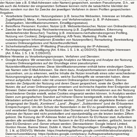
der Nutzer (wie z.B. E-Mail-Adressen oder Namen) gespeichert, sondern Pseudonyme. D.h., wir
als auch die Anbieter der eingesetzten Software kennen nicht die tatsächliche Identität der
Nutzer, sondern nur den für Zwecke der jeweiligen Verfahren in deren Profilen gespeicherten
Angaben.
Verarbeitete Datenarten: Nutzungsdaten (z.B. besuchte Webseiten, Interesse an Inhalten,
Zugriffszeiten); Meta-, Kommunikations- und Verfahrensdaten (z. B. IP-Adressen,
Zeitangaben, Identifikationsnummern, Einwilligungsstatus).
Betroffene Personen: Kunden; Nutzer (z.B. Webseitenbesucher, Nutzer von Onlinediensten).
Zwecke der Verarbeitung: Reichweitenmessung (z.B. Zugriffsstatistiken, Erkennung
wiederkehrender Besucher); Tracking (z.B. interessens-/verhaltensbezogenes Profiling,
Nutzung von Cookies); Zielgruppenbildung; A/B-Tests; Marketing; Profile mit
nutzerbezogenen Informationen (Erstellen von Nutzerprofilen); Remarketing; Bereitstellung
unseres Onlineangebotes und Nutzerfreundlichkeit.
Sicherheitsmaßnahmen: IP-Masking (Pseudonymisierung der IP-Adresse).
Rechtsgrundlagen: Einwilligung (Art. 6 Abs. 1 S. 1 lit. a) DSGVO); Berechtigte Interessen
(Art. 6 Abs. 1 S. 1 lit. f) DSGVO).
Weitere Hinweise zu Verarbeitungsprozessen, Verfahren und Diensten:
Google Analytics: Wir verwenden Google Analytics zur Messung und Analyse der Nutzung
unseres Onlineangebotes auf der Grundlage einer pseudonymen
Nutzeridentifikationsnummer. Diese Identifikationsnummer enthält keine eindeutigen Daten,
wie Namen oder E-Mail-Adressen. Sie dient dazu, Analyseinformationen einem Endgerät
zuzuordnen, um zu erkennen, welche Inhalte die Nutzer innerhalb eines oder verschiedener
Nutzungsvorgänge aufgerufen haben, welche Suchbegriffe sie verwendet haben, diese
erneut aufgerufen haben oder mit unserem Onlineangebot interagiert haben. Ebenso
werden der Zeitpunkt der Nutzung und deren Dauer gespeichert, sowie die Quellen der
Nutzer, die auf unser Onlineangebot verweisen und technische Aspekte ihrer Endgeräte und
Browser. Dabei werden pseudonyme Profile von Nutzern mit Informationen aus der Nutzung
verschiedener Geräte erstellt, wobei Cookies eingesetzt werden können. In Analytics werden
Daten zum geografischen Standort auf höherer Ebene bereitgestellt, indem die folgenden
Metadaten anhand der IP-Suche erfasst werden: „Stadt“ (und der abgeleitete Breiten- und
Längengrad der Stadt), „Kontinent“, „Land“, „Region“, „Subkontinent“ (und die ID-basierten
Entsprechungen). Um den Schutz der Nutzerdaten in der EU zu gewährleisten, empfängt
und verarbeitet Google alle Nutzerdaten über Domains und Server innerhalb der EU. Die IP-
Adresse der Nutzer wird nicht protokolliert und standardmäßig um die letzten beiden Ziffern
gekürzt. Die Kürzung der IP-Adresse findet auf EU-Servern für EU-Nutzer statt. Außerdem
werden alle sensiblen Daten, die von Nutzern in der EU erhoben werden, gelöscht, bevor sie
über EU-Domänen und -Server erfasst werden; Dienstanbieter: Google Ireland Limited,
Gordon House, Barrow Street, Dublin 4, Irland; Rechtsgrundlagen: Einwilligung (Art. 6 Abs. 1
S. 1 lit. a) DSGVO); Website: https://marketingplatform.google.com/intl/de/about/analytics/;
Datenschutzerklärung: https://policies.google.com/privacy; Auftragsverarbeitungsvertrag: