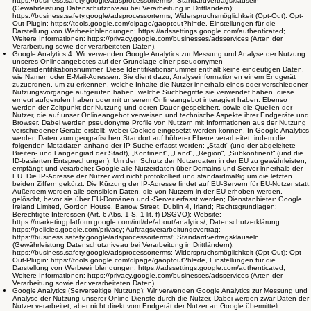
https://business.safety.google/adsprocessorterms/; Standardvertragsklauseln
(Gewährleistung Datenschutzniveau bei Verarbeitung in Drittländern):
https://business.safety.google/adsprocessorterms; Widerspruchsmöglichkeit (Opt-Out): Opt-
Out-Plugin: https://tools.google.com/dlpage/gaoptout?hl=de, Einstellungen für die
Darstellung von Werbeeinblendungen: https://adssettings.google.com/authenticated;
Weitere Informationen: https://privacy.google.com/businesses/adsservices (Arten der
Verarbeitung sowie der verarbeiteten Daten).
Google Analytics 4: Wir verwenden Google Analytics zur Messung und Analyse der Nutzung
unseres Onlineangebotes auf der Grundlage einer pseudonymen
Nutzeridentifikationsnummer. Diese Identifikationsnummer enthält keine eindeutigen Daten,
wie Namen oder E-Mail-Adressen. Sie dient dazu, Analyseinformationen einem Endgerät
zuzuordnen, um zu erkennen, welche Inhalte die Nutzer innerhalb eines oder verschiedener
Nutzungsvorgänge aufgerufen haben, welche Suchbegriffe sie verwendet haben, diese
erneut aufgerufen haben oder mit unserem Onlineangebot interagiert haben. Ebenso
werden der Zeitpunkt der Nutzung und deren Dauer gespeichert, sowie die Quellen der
Nutzer, die auf unser Onlineangebot verweisen und technische Aspekte ihrer Endgeräte und
Browser. Dabei werden pseudonyme Profile von Nutzern mit Informationen aus der Nutzung
verschiedener Geräte erstellt, wobei Cookies eingesetzt werden können. In Google Analytics
werden Daten zum geografischen Standort auf höherer Ebene verarbeitet, indem die
folgenden Metadaten anhand der IP-Suche erfasst werden: „Stadt“ (und der abgeleitete
Breiten- und Längengrad der Stadt), „Kontinent“, „Land“, „Region“, „Subkontinent“ (und die
ID-basierten Entsprechungen). Um den Schutz der Nutzerdaten in der EU zu gewährleisten,
empfängt und verarbeitet Google alle Nutzerdaten über Domains und Server innerhalb der
EU. Die IP-Adresse der Nutzer wird nicht protokolliert und standardmäßig um die letzten
beiden Ziffern gekürzt. Die Kürzung der IP-Adresse findet auf EU-Servern für EU-Nutzer statt.
Außerdem werden alle sensiblen Daten, die von Nutzern in der EU erhoben werden,
gelöscht, bevor sie über EU-Domänen und -Server erfasst werden; Dienstanbieter: Google
Ireland Limited, Gordon House, Barrow Street, Dublin 4, Irland; Rechtsgrundlagen:
Berechtigte Interessen (Art. 6 Abs. 1 S. 1 lit. f) DSGVO); Website:
https://marketingplatform.google.com/intl/de/about/analytics/; Datenschutzerklärung:
https://policies.google.com/privacy; Auftragsverarbeitungsvertrag:
https://business.safety.google/adsprocessorterms/; Standardvertragsklauseln
(Gewährleistung Datenschutzniveau bei Verarbeitung in Drittländern):
https://business.safety.google/adsprocessorterms; Widerspruchsmöglichkeit (Opt-Out): Opt-
Out-Plugin: https://tools.google.com/dlpage/gaoptout?hl=de, Einstellungen für die
Darstellung von Werbeeinblendungen: https://adssettings.google.com/authenticated;
Weitere Informationen: https://privacy.google.com/businesses/adsservices (Arten der
Verarbeitung sowie der verarbeiteten Daten).
Google Analytics (Serverseitige Nutzung): Wir verwenden Google Analytics zur Messung und
Analyse der Nutzung unserer Online-Dienste durch die Nutzer. Dabei werden zwar Daten der
Nutzer verarbeitet, aber nicht direkt vom Endgerät der Nutzer an Google übermittelt.