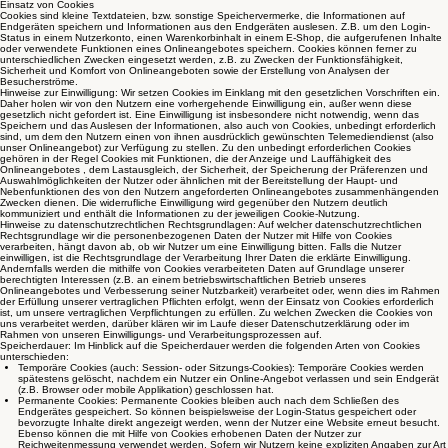
Einsatz von Cookies
Cookies sind kleine Textdateien, bzw. sonstige Speichervermerke, die Informationen auf
Endgeräten speichern und Informationen aus den Endgeräten auslesen. Z.B. um den Login-
Status in einem Nutzerkonto, einen Warenkorbinhalt in einem E-Shop, die aufgerufenen Inhalte
oder verwendete Funktionen eines Onlineangebotes speichern. Cookies können ferner zu
unterschiedlichen Zwecken eingesetzt werden, z.B. zu Zwecken der Funktionsfähigkeit,
Sicherheit und Komfort von Onlineangeboten sowie der Erstellung von Analysen der
Besucherströme.
Hinweise zur Einwilligung: Wir setzen Cookies im Einklang mit den gesetzlichen Vorschriften ein.
Daher holen wir von den Nutzern eine vorhergehende Einwilligung ein, außer wenn diese
gesetzlich nicht gefordert ist. Eine Einwilligung ist insbesondere nicht notwendig, wenn das
Speichern und das Auslesen der Informationen, also auch von Cookies, unbedingt erforderlich
sind, um dem den Nutzern einen von ihnen ausdrücklich gewünschten Telemediendienst (also
unser Onlineangebot) zur Verfügung zu stellen. Zu den unbedingt erforderlichen Cookies
gehören in der Regel Cookies mit Funktionen, die der Anzeige und Lauffähigkeit des
Onlineangebotes , dem Lastausgleich, der Sicherheit, der Speicherung der Präferenzen und
Auswahlmöglichkeiten der Nutzer oder ähnlichen mit der Bereitstellung der Haupt- und
Nebenfunktionen des von den Nutzern angeforderten Onlineangebotes zusammenhängenden
Zwecken dienen. Die widerrufliche Einwilligung wird gegenüber den Nutzern deutlich
kommuniziert und enthält die Informationen zu der jeweiligen Cookie-Nutzung.
Hinweise zu datenschutzrechtlichen Rechtsgrundlagen: Auf welcher datenschutzrechtlichen
Rechtsgrundlage wir die personenbezogenen Daten der Nutzer mit Hilfe von Cookies
verarbeiten, hängt davon ab, ob wir Nutzer um eine Einwilligung bitten. Falls die Nutzer
einwilligen, ist die Rechtsgrundlage der Verarbeitung Ihrer Daten die erklärte Einwilligung.
Andernfalls werden die mithilfe von Cookies verarbeiteten Daten auf Grundlage unserer
berechtigten Interessen (z.B. an einem betriebswirtschaftlichen Betrieb unseres
Onlineangebotes und Verbesserung seiner Nutzbarkeit) verarbeitet oder, wenn dies im Rahmen
der Erfüllung unserer vertraglichen Pflichten erfolgt, wenn der Einsatz von Cookies erforderlich
ist, um unsere vertraglichen Verpflichtungen zu erfüllen. Zu welchen Zwecken die Cookies von
uns verarbeitet werden, darüber klären wir im Laufe dieser Datenschutzerklärung oder im
Rahmen von unseren Einwilligungs- und Verarbeitungsprozessen auf.
Speicherdauer: Im Hinblick auf die Speicherdauer werden die folgenden Arten von Cookies
unterschieden:
Temporäre Cookies (auch: Session- oder Sitzungs-Cookies): Temporäre Cookies werden
spätestens gelöscht, nachdem ein Nutzer ein Online-Angebot verlassen und sein Endgerät
(z.B. Browser oder mobile Applikation) geschlossen hat.
Permanente Cookies: Permanente Cookies bleiben auch nach dem Schließen des
Endgerätes gespeichert. So können beispielsweise der Login-Status gespeichert oder
bevorzugte Inhalte direkt angezeigt werden, wenn der Nutzer eine Website erneut besucht.
Ebenso können die mit Hilfe von Cookies erhobenen Daten der Nutzer zur
Reichweitenmessung verwendet werden. Sofern wir Nutzern keine expliziten Angaben zur Art