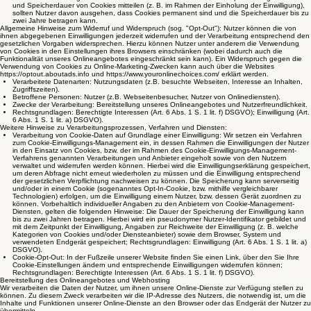
und Speicherdauer von Cookies mitteilen (z. B. im Rahmen der Einholung der Einwilligung),
sollten Nutzer davon ausgehen, dass Cookies permanent sind und die Speicherdauer bis zu
zwei Jahre betragen kann.
Allgemeine Hinweise zum Widerruf und Widerspruch (sog. "Opt-Out"): Nutzer können die von
ihnen abgegebenen Einwilligungen jederzeit widerrufen und der Verarbeitung entsprechend den
gesetzlichen Vorgaben widersprechen. Hierzu können Nutzer unter anderem die Verwendung
von Cookies in den Einstellungen ihres Browsers einschränken (wobei dadurch auch die
Funktionalität unseres Onlineangebotes eingeschränkt sein kann). Ein Widerspruch gegen die
Verwendung von Cookies zu Online-Marketing-Zwecken kann auch über die Websites
https://optout.aboutads.info und https://www.youronlinechoices.com/ erklärt werden.
Verarbeitete Datenarten: Nutzungsdaten (z.B. besuchte Webseiten, Interesse an Inhalten,
Zugriffszeiten).
Betroffene Personen: Nutzer (z.B. Webseitenbesucher, Nutzer von Onlinediensten).
Zwecke der Verarbeitung: Bereitstellung unseres Onlineangebotes und Nutzerfreundlichkeit.
Rechtsgrundlagen: Berechtigte Interessen (Art. 6 Abs. 1 S. 1 lit. f) DSGVO); Einwilligung (Art.
6 Abs. 1 S. 1 lit. a) DSGVO).
Weitere Hinweise zu Verarbeitungsprozessen, Verfahren und Diensten:
Verarbeitung von Cookie-Daten auf Grundlage einer Einwilligung: Wir setzen ein Verfahren
zum Cookie-Einwilligungs-Management ein, in dessen Rahmen die Einwilligungen der Nutzer
in den Einsatz von Cookies, bzw. der im Rahmen des Cookie-Einwilligungs-Management-
Verfahrens genannten Verarbeitungen und Anbieter eingeholt sowie von den Nutzern
verwaltet und widerrufen werden können. Hierbei wird die Einwilligungserklärung gespeichert,
um deren Abfrage nicht erneut wiederholen zu müssen und die Einwilligung entsprechend
der gesetzlichen Verpflichtung nachweisen zu können. Die Speicherung kann serverseitig
und/oder in einem Cookie (sogenanntes Opt-In-Cookie, bzw. mithilfe vergleichbarer
Technologien) erfolgen, um die Einwilligung einem Nutzer, bzw. dessen Gerät zuordnen zu
können. Vorbehaltlich individueller Angaben zu den Anbietern von Cookie-Management-
Diensten, gelten die folgenden Hinweise: Die Dauer der Speicherung der Einwilligung kann
bis zu zwei Jahren betragen. Hierbei wird ein pseudonymer Nutzer-Identifikator gebildet und
mit dem Zeitpunkt der Einwilligung, Angaben zur Reichweite der Einwilligung (z. B. welche
Kategorien von Cookies und/oder Diensteanbieter) sowie dem Browser, System und
verwendeten Endgerät gespeichert; Rechtsgrundlagen: Einwilligung (Art. 6 Abs. 1 S. 1 lit. a)
DSGVO).
Cookie-Opt-Out: In der Fußzeile unserer Website finden Sie einen Link, über den Sie Ihre
Cookie-Einstellungen ändern und entsprechende Einwilligungen widerrufen können;
Rechtsgrundlagen: Berechtigte Interessen (Art. 6 Abs. 1 S. 1 lit. f) DSGVO).
Bereitstellung des Onlineangebotes und Webhosting
Wir verarbeiten die Daten der Nutzer, um ihnen unsere Online-Dienste zur Verfügung stellen zu
können. Zu diesem Zweck verarbeiten wir die IP-Adresse des Nutzers, die notwendig ist, um die
Inhalte und Funktionen unserer Online-Dienste an den Browser oder das Endgerät der Nutzer zu
übermitteln.