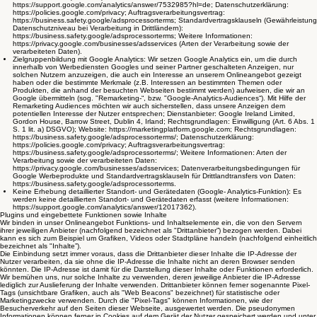
https://support.google.com/analytics/answer/7532985?hl=de; Datenschutzerklärung:
https://policies.google.com/privacy; Auftragsverarbeitungsvertrag:
https://business.safety.google/adsprocessorterms; Standardvertragsklauseln (Gewährleistung
Datenschutzniveau bei Verarbeitung in Drittländern):
https://business.safety.google/adsprocessorterms; Weitere Informationen:
https://privacy.google.com/businesses/adsservices (Arten der Verarbeitung sowie der
verarbeiteten Daten).
Zielgruppenbildung mit Google Analytics: Wir setzen Google Analytics ein, um die durch
innerhalb von Werbediensten Googles und seiner Partner geschalteten Anzeigen, nur
solchen Nutzern anzuzeigen, die auch ein Interesse an unserem Onlineangebot gezeigt
haben oder die bestimmte Merkmale (z.B. Interessen an bestimmten Themen oder
Produkten, die anhand der besuchten Webseiten bestimmt werden) aufweisen, die wir an
Google übermitteln (sog. "Remarketing-“, bzw. "Google-Analytics-Audiences“). Mit Hilfe der
Remarketing Audiences möchten wir auch sicherstellen, dass unsere Anzeigen dem
potentiellen Interesse der Nutzer entsprechen; Dienstanbieter: Google Ireland Limited,
Gordon House, Barrow Street, Dublin 4, Irland; Rechtsgrundlagen: Einwilligung (Art. 6 Abs. 1
S. 1 lit. a) DSGVO); Website: https://marketingplatform.google.com; Rechtsgrundlagen:
https://business.safety.google/adsprocessorterms/; Datenschutzerklärung:
https://policies.google.com/privacy; Auftragsverarbeitungsvertrag:
https://business.safety.google/adsprocessorterms/; Weitere Informationen: Arten der
Verarbeitung sowie der verarbeiteten Daten:
https://privacy.google.com/businesses/adsservices; Datenverarbeitungsbedingungen für
Google Werbeprodukte und Standardvertragsklauseln für Drittlandtransfers von Daten:
https://business.safety.google/adsprocessorterms.
Keine Erhebung detaillierter Standort- und Gerätedaten (Google- Analytics-Funktion): Es
werden keine detaillierten Standort- und Gerätedaten erfasst (weitere Informationen:
https://support.google.com/analytics/answer/12017362).
Plugins und eingebettete Funktionen sowie Inhalte
Wir binden in unser Onlineangebot Funktions- und Inhaltselemente ein, die von den Servern
ihrer jeweiligen Anbieter (nachfolgend bezeichnet als "Drittanbieter”) bezogen werden. Dabei
kann es sich zum Beispiel um Grafiken, Videos oder Stadtpläne handeln (nachfolgend einheitlich
bezeichnet als "Inhalte”).
Die Einbindung setzt immer voraus, dass die Drittanbieter dieser Inhalte die IP-Adresse der
Nutzer verarbeiten, da sie ohne die IP-Adresse die Inhalte nicht an deren Browser senden
könnten. Die IP-Adresse ist damit für die Darstellung dieser Inhalte oder Funktionen erforderlich.
Wir bemühen uns, nur solche Inhalte zu verwenden, deren jeweilige Anbieter die IP-Adresse
lediglich zur Auslieferung der Inhalte verwenden. Drittanbieter können ferner sogenannte Pixel-
Tags (unsichtbare Grafiken, auch als "Web Beacons" bezeichnet) für statistische oder
Marketingzwecke verwenden. Durch die "Pixel-Tags" können Informationen, wie der
Besucherverkehr auf den Seiten dieser Webseite, ausgewertet werden. Die pseudonymen
Informationen können ferner in Cookies auf dem Gerät der Nutzer gespeichert werden und unter