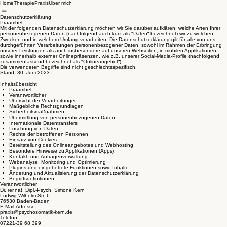
Home
Therapie
Praxis
Über mich
Datenschutzerklärung
Präambel
Mit der folgenden Datenschutzerklärung möchten wir Sie darüber aufklären, welche Arten Ihrer
personenbezogenen Daten (nachfolgend auch kurz als "Daten“ bezeichnet) wir zu welchen
Zwecken und in welchem Umfang verarbeiten. Die Datenschutzerklärung gilt für alle von uns
durchgeführten Verarbeitungen personenbezogener Daten, sowohl im Rahmen der Erbringung
unserer Leistungen als auch insbesondere auf unseren Webseiten, in mobilen Applikationen
sowie innerhalb externer Onlinepräsenzen, wie z.B. unserer Social-Media-Profile (nachfolgend
zusammenfassend bezeichnet als "Onlineangebot“).
Die verwendeten Begriffe sind nicht geschlechtsspezifisch.
Stand: 30. Juni 2023
Inhaltsübersicht
Präambel
Verantwortlicher
Übersicht der Verarbeitungen
Maßgebliche Rechtsgrundlagen
Sicherheitsmaßnahmen
Übermittlung von personenbezogenen Daten
Internationale Datentransfers
Löschung von Daten
Rechte der betroffenen Personen
Einsatz von Cookies
Bereitstellung des Onlineangebotes und Webhosting
Besondere Hinweise zu Applikationen (Apps)
Kontakt- und Anfragenverwaltung
Webanalyse, Monitoring und Optimierung
Plugins und eingebettete Funktionen sowie Inhalte
Änderung und Aktualisierung der Datenschutzerklärung
Begriffsdefinitionen
Verantwortlicher
Dr. rer.nat. Dipl.-Psych. Simone Kern
Ludwig-Wilhelm-Str. 6
76530 Baden-Baden
E-Mail-Adresse:
praxis@psychosomatik-kern.de
Telefon:
07221-39 68 399